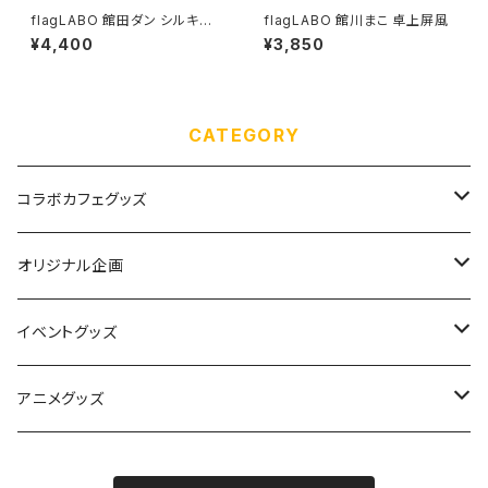
flagLABO 館田ダン シルキー
flagLABO 館川まこ 卓上屏風
スエードB2タペストリー
¥4,400
¥3,850
CATEGORY
コラボカフェグッズ
ぱんちゅ〜るカフェ
オリジナル企画
ラブピカルポッピー
アクリル用フレーム
イベントグッズ
きみがいちばんCAFE
ALICEの館35
flagLABO
絵師100人展 14
アニメグッズ
あいりすミスティリア！
絵師100人展 15
魔法科高校の劣等生