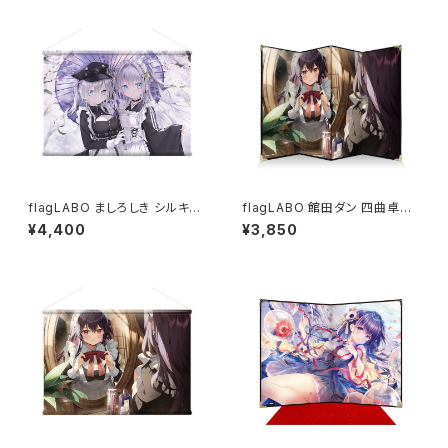
flagLABO ましろしき シルキー
flagLABO 館田ダン 四曲卓上
スエードB2タペストリー
屏風
¥4,400
¥3,850