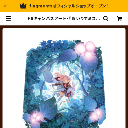
flagmentsオフィシャルショップオープン！
F6キャンバスアート・『あいりすミステ
ィリア！』キャンバスアート17／秘跡聖
装 ティセ／夏野イオ | flagments