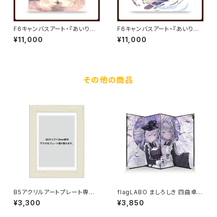
F6キャンバスアート・『あいりす
F6キャンバスアート・『あいりす
ミスティリア！』キャンバスアート
ミスティリア！』キャンバスアート
¥11,000
¥11,000
05／秘跡聖装 コト／夏野イオ
06／秘跡聖装 リディア／夏野
イオ
その他の商品
B5アクリルアートプレート専用
flagLABO ましろしき 四曲卓上
フレーム
屏風
¥3,300
¥3,850