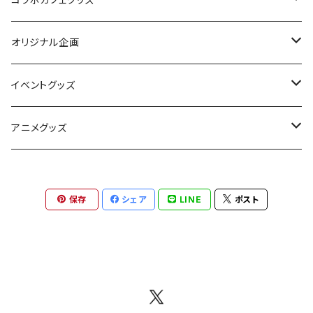
ぱんちゅ〜るカフェ
オリジナル企画
ラブピカルポッピー
アクリル用フレーム
イベントグッズ
きみがいちばんCAFE
ALICEの館35
flagLABO
絵師100人展 14
アニメグッズ
あいりすミスティリア！
絵師100人展 15
魔法科高校の劣等生
保存
シェア
LINE
ポスト
6周年コラボカフェ
第３シーズン
クイーンズブレイド
絵師100人展 大阪・関西万博篇
7周年コラボカフェ
Dies irae 15周年記念コラボカフェ
制服カノジョ コラボカフェ