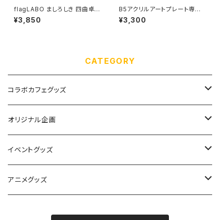
flagLABO ましろしき 四曲卓上
B5アクリルアートプレート専用
屏風
フレーム
¥3,850
¥3,300
CATEGORY
コラボカフェグッズ
ぱんちゅ〜るカフェ
オリジナル企画
ラブピカルポッピー
アクリル用フレーム
イベントグッズ
きみがいちばんCAFE
ALICEの館35
flagLABO
絵師100人展 14
アニメグッズ
あいりすミスティリア！
絵師100人展 15
魔法科高校の劣等生