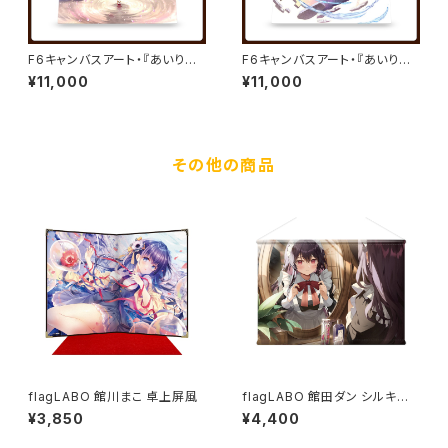
F6キャンバスアート・『あいりす
F6キャンバスアート・『あいりす
ミスティリア！』キャンバスアート
ミスティリア！』キャンバスアート
¥11,000
¥11,000
05／秘跡聖装 コト／夏野イオ
06／秘跡聖装 リディア／夏野
イオ
その他の商品
flagLABO 館川まこ 卓上屏風
flagLABO 館田ダン シルキー
スエードB2タペストリー
¥3,850
¥4,400