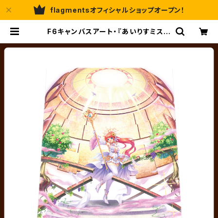
flagmentsオフィシャルショップオープン！
F6キャンバスアート・『あいりすミステ
ィリア！』キャンバスアート11／秘跡聖
装 ルージェニア／べっかんこう | fla
gments