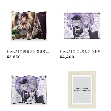
flagLABO 館田ダン 四曲卓上
flagLABO ましろしき シルキー
屏風
スエードB2タペストリー
¥3,850
¥4,400