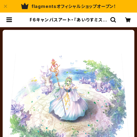
flagmentsオフィシャルショップオープン！
F6キャンバスアート・『あいりすミステ
ィリア！』キャンバスアート10／秘跡聖
装 アナスチガル／夏野イオ | flagm
ents