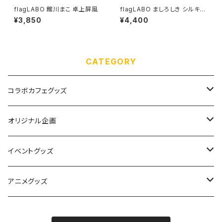
flagLABO 館川まこ 卓上屏風
flagLABO ましろしき シルキー
スエードB2タペストリー
¥3,850
¥4,400
CATEGORY
コラボカフェグッズ
ぱんちゅ〜るカフェ
オリジナル企画
ラブピカルポッピー
アクリル用フレーム
イベントグッズ
きみがいちばんCAFE
ALICEの館35
flagLABO
絵師100人展 14
アニメグッズ
あいりすミスティリア！
絵師100人展 15
魔法科高校の劣等生