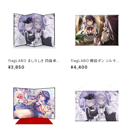
flagLABO ましろしき 四曲卓上
flagLABO 館田ダン シルキー
屏風
スエードB2タペストリー
¥3,850
¥4,400