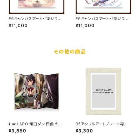
F6キャンバスアート・『あいりす
F6キャンバスアート・『あいりす
ミスティリア！』キャンバスアート
ミスティリア！』キャンバスアート
¥11,000
¥11,000
05／秘跡聖装 コト／夏野イオ
06／秘跡聖装 リディア／夏野
イオ
その他の商品
flagLABO 館田ダン 四曲卓上
B5アクリルアートプレート専用
屏風
フレーム
¥3,850
¥3,300