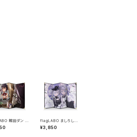
LABO 館田ダン 四
flagLABO ましろしき
上屏風
四曲卓上屏風
50
¥3,850