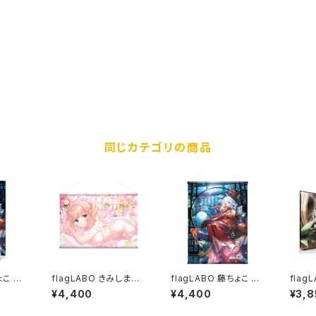
同じカテゴリの商品
ょこ オ
flagLABO きみしま青
flagLABO 藤ちょこ AJ
flag
レート
AJシルキースエードB2
シルキースエードB2タ
曲卓
¥4,400
¥4,400
¥3,8
タペストリー
ペストリー