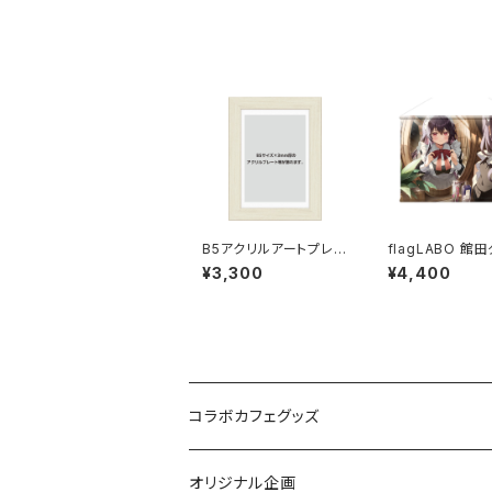
B5アクリルアートプレ
flagLABO 館
ート専用フレーム
ルキースエードB
¥3,300
¥4,400
ストリー
コラボカフェグッズ
ぱんちゅ〜るカフェ
オリジナル企画