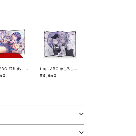
LABO 館川まこ 卓
flagLABO ましろしき
風
四曲卓上屏風
50
¥3,850