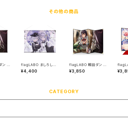
その他の商品
田ダン シ
flagLABO ましろしき
flagLABO 館田ダン 四
flag
2タペ
シルキースエードB2タ
曲卓上屏風
上屏
¥4,400
¥3,850
¥3,8
ペストリー
CATEGORY