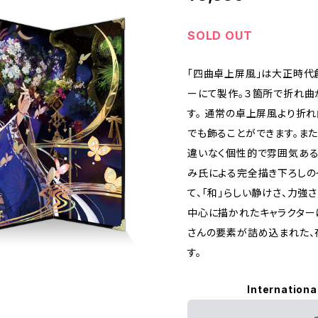
SOLD OUT
「四曲卓上屏風」は大正時代
ーにて製作。３箇所で折れ曲
す。 通常の卓上屏風より折
でも飾ることができます。ま
違いなく個性的で雰囲気ある
み氏による完全描き下ろしの
て、「和」らしい静けさ、力強
中心に描かれたキャラクター
さんの要素が詰め込まれた、
す。
Internationa