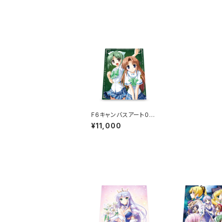
F6キャンバスアート03
／『夜明け前より瑠璃色
¥11,000
な20th』菜月／翠（直筆
サイン入り）