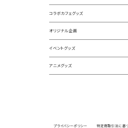
コラボカフェグッズ
ぱんちゅ〜るカフェ
オリジナル企画
ラブピカルポッピー
アクリル用フレーム
イベントグッズ
きみがいちばんCAFE
ALICEの館35
flagLABO
絵師100人展 14
アニメグッズ
あいりすミスティリア！
絵師100人展 15
魔法科高校の劣等生
6周年コラボカフェ
第３シーズン
クイーンズブレイド
絵師100人展 大阪・関西万博篇
7周年コラボカフェ
Dies irae 15周年記念コラボカフェ
プライバシーポリシー
特定商取引法に基