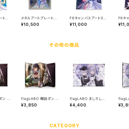
ートSP
メタルアートプレート
F6キャンバスアート01
F6キ
より瑠
『夜明け前より瑠璃色な
／『夜明け前より瑠璃色
／『夜
¥10,500
¥11,000
¥11,
nlig
20th』フィーナ
な20th』フィーナ／エス
な20
ケットヴ
テル（直筆サイン入り）
さやか
サイン
り）
その他の商品
田ダン シ
flagLABO 館田ダン 四
flagLABO ましろしき
flag
2タペ
曲卓上屏風
シルキースエードB2タ
四曲
¥3,850
¥4,400
¥3,8
ペストリー
CATEGORY