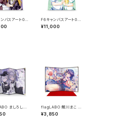
ャンバスアート02
F6キャンバスアート04
明け前より瑠璃色
／『夜明け前より瑠璃色
000
¥11,000
th』ミア／リース／
な20th』フィーナ／麻衣
（直筆サイン入
（直筆サイン入り）
LABO ましろしき
flagLABO 館川まこ 卓
卓上屏風
上屏風
50
¥3,850