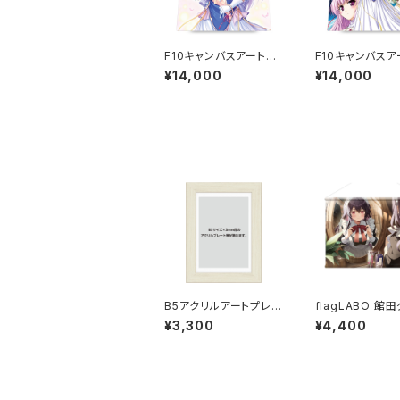
F10キャンバスアートSP
F10キャンバスア
01／『夜明け前より瑠璃
02／『夜明け前
¥14,000
¥14,000
色な20th』フィーナ（直
璃色な20th』Moo
筆サイン入り）
ht Cradleジャ
ィジュアル（直筆
入り）
B5アクリルアートプレ
flagLABO 館
ート専用フレーム
ルキースエードB
¥3,300
¥4,400
ストリー